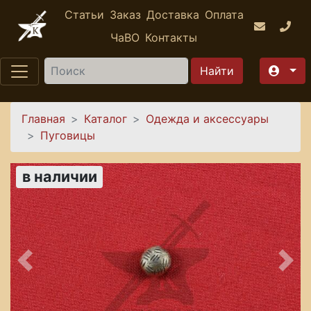
Перейти к основному содержанию
Статьи
Заказ
Доставка
Оплата
ЧаВО
Контакты
Найти
Вы здесь
Главная
Каталог
Одежда и аксессуары
Пуговицы
в наличии
Предыдущее
Сле