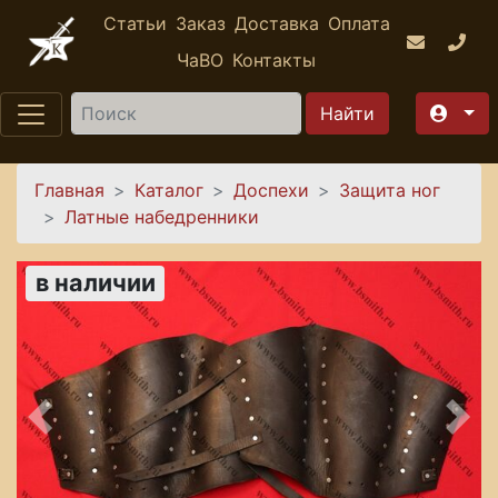
Перейти к основному содержанию
Статьи
Заказ
Доставка
Оплата
ЧаВО
Контакты
Найти
Вы здесь
Главная
Каталог
Доспехи
Защита ног
Латные набедренники
в наличии
Предыдущее
Сле