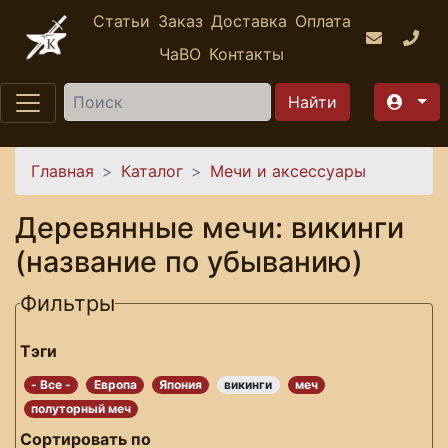
Перейти к основному содержанию
Статьи
Заказ
Доставка
Оплата
ЧаВО
Контакты
Найти
Вы здесь
Главная
Каталог
Мечи и аксессуары
Деревянные мечи: викинги
(название по убыванию)
Фильтры
Тэги
- Все -
Европа
Япония
викинги
меч
полуторный меч
Сортировать по