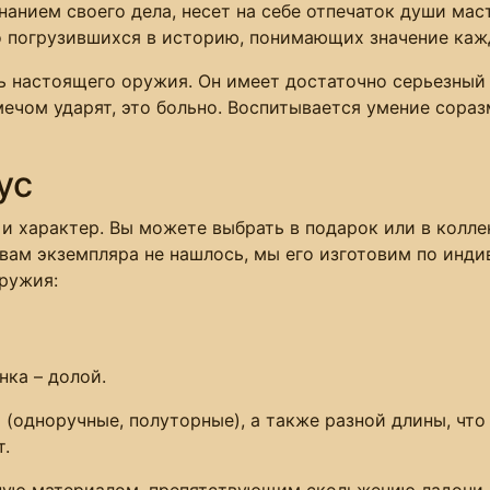
анием своего дела, несет на себе отпечаток души маст
о погрузившихся в историю, понимающих значение каж
ь настоящего оружия. Он имеет достаточно серьезный 
мечом ударят, это больно. Воспитывается умение сораз
ус
и характер. Вы можете выбрать в подарок или в колл
 вам экземпляра не нашлось, мы его изготовим по инд
ружия:
ка ­– долой.
(одноручные, полуторные), а также разной длины, что
т.
ную материалом, препятствующим скольжению ладони.