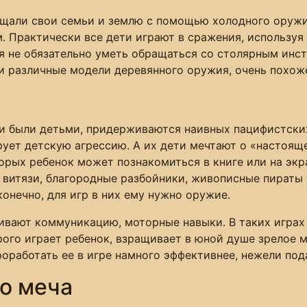
щали свои семьи и землю с помощью холодного оружи
ам. Практически все дети играют в сражения, используя
я не обязательно уметь обращаться со столярным инс
 различные модели деревянного оружия, очень похоже
ми были детьми, придерживаются наивных пацифистск
ует детскую агрессию. А их дети мечтают о «настоящем
ых ребенок может познакомиться в книге или на экран
, витязи, благородные разбойники, живописные пираты
конечно, для игр в них ему нужно оружие.
вивают коммуникацию, моторные навыки. В таких играх
орого играет ребенок, взращивает в юной душе зрелое
проработать ее в игре намного эффективнее, нежели под
о меча