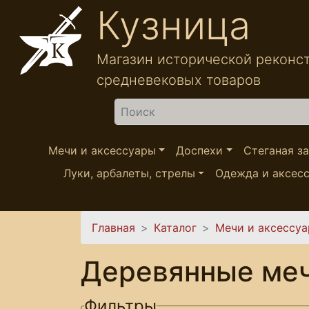
Перейти к основному содержанию
Кузница
Магазин исторической реконс
средневековых товаров
Найти
Мечи и аксессуары
Доспехи
Стеганая з
Луки, арбалеты, стрелы
Одежда и аксес
Вы здесь
Главная
Каталог
Мечи и аксессу
Деревянные меч
Фильтры