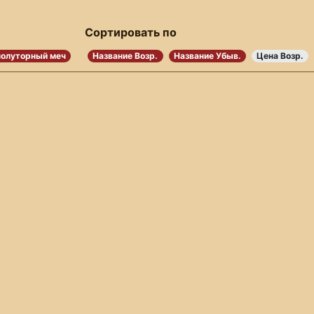
Сортировать по
полуторный меч
Название Возр.
Название Убыв.
Цена Возр.