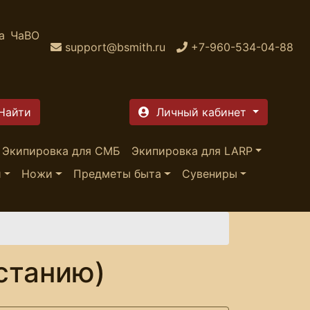
а
ЧаВО
support@bsmith.ru
+7-960-534-04-88
Личный кабинет
Экипировка для СМБ
Экипировка для LARP
и
Ножи
Предметы быта
Сувениры
станию)