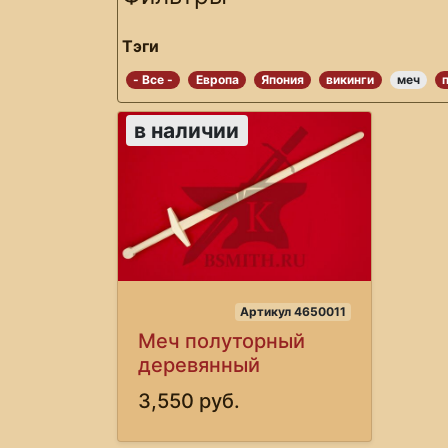
Тэги
- Все -
Европа
Япония
викинги
меч
в наличии
Артикул 4650011
Меч полуторный
деревянный
3,550 руб.