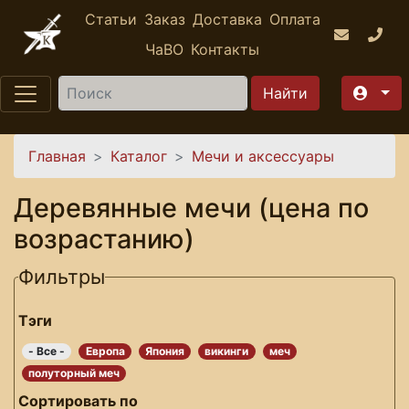
Перейти к основному содержанию
Статьи
Заказ
Доставка
Оплата
ЧаВО
Контакты
Найти
Вы здесь
Главная
Каталог
Мечи и аксессуары
Деревянные мечи (цена по
возрастанию)
Фильтры
Тэги
- Все -
Европа
Япония
викинги
меч
полуторный меч
Сортировать по