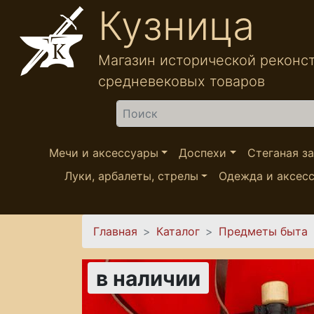
Перейти к основному содержанию
Кузница
Магазин исторической реконс
средневековых товаров
Найти
Мечи и аксессуары
Доспехи
Стеганая з
Луки, арбалеты, стрелы
Одежда и аксес
Вы здесь
Главная
Каталог
Предметы быта
в наличии