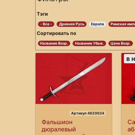
Тэги
- Все -
Древняя Русь
Европа
Римская имп
Сортировать по
Название Возр.
Название Убыв.
Цена Возр.
в 
Артикул 4620034
Фальшион
Са
дюралевый
аб