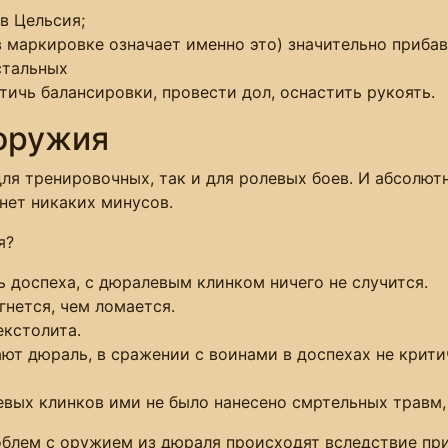
в Цельсия;
 в маркировке означает именно это) значительно прибав
стальных
тичь балансировки, провести дол, оснастить рукоять.
оружия
я тренировочных, так и для ролевых боев. И абсолют
 нет никаких минусов.
я?
ь доспеха, с дюралевым клинком ничего не случится.
гнется, чем ломается.
екстолита.
ют дюраль, в сражении с воинами в доспехах не крити
евых клинков ими не было нанесено смртельных травм,
лем с оружием из дюраля происходят вследствие при