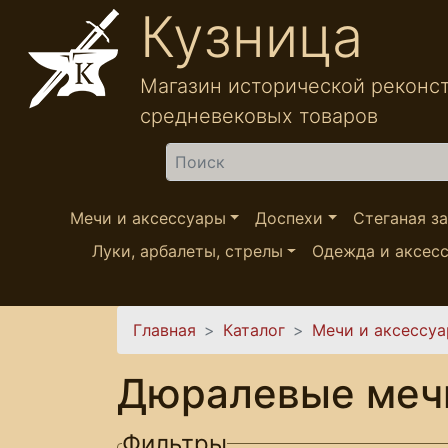
Перейти к основному содержанию
Кузница
Магазин исторической реконс
средневековых товаров
Найти
Мечи и аксессуары
Доспехи
Стеганая з
Луки, арбалеты, стрелы
Одежда и аксес
Вы здесь
Главная
Каталог
Мечи и аксессу
Дюралевые мечи
Фильтры