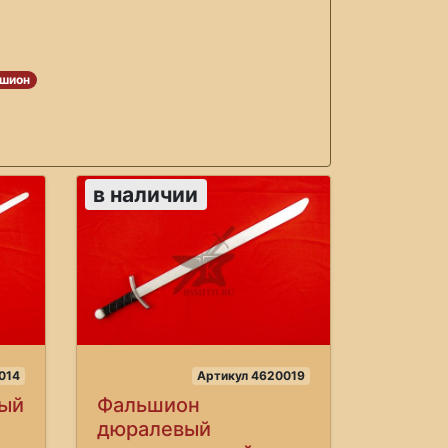
шион
в наличии
014
Артикул 4620019
вый
Фальшион
дюралевый