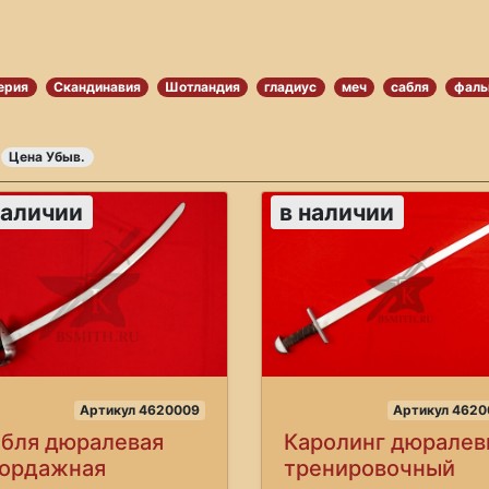
ерия
Скандинавия
Шотландия
гладиус
меч
сабля
фаль
Цена Убыв.
наличии
в наличии
Артикул 4620009
Артикул 4620
бля дюралевая
Каролинг дюрале
ордажная
тренировочный