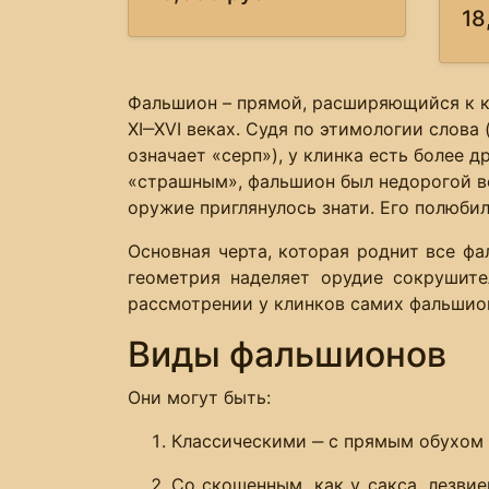
18
Фальшион – прямой, расширяющийся к к
XI‒XVI веках. Судя по этимологии слова (а
означает «серп»), у клинка есть более д
«страшным», фальшион был недорогой ве
оружие приглянулось знати. Его полюби
Основная черта, которая роднит все фа
геометрия наделяет орудие сокрушит
рассмотрении у клинков самих фальшио
Виды фальшионов
Они могут быть:
Классическими ‒ с прямым обухом 
Со скошенным, как у сакса, лезви