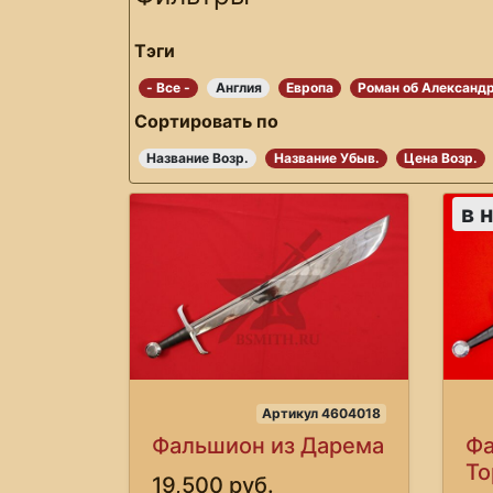
Тэги
- Все -
Англия
Европа
Роман об Александ
Сортировать по
Название Возр.
Название Убыв.
Цена Возр.
в 
Артикул 4604018
Фальшион из Дарема
Фа
То
19,500 руб.