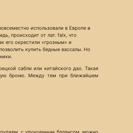
овсеместно использовали в Европе в
едь, происходит от лат. falx, что
как его окрестили «грозным» и
позволить купить бедные вассалы. Но
ники.
рецкой сабли или китайского дао. Такая
зную броню. Между тем при ближайшем
орудием, с улучшенным балансом, можно