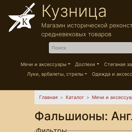
Перейти к основному содержанию
Кузница
Магазин исторической реконс
средневековых товаров
Найти
Мечи и аксессуары
Доспехи
Стеганая з
Луки, арбалеты, стрелы
Одежда и аксес
Вы здесь
Главная
Каталог
Мечи и аксессу
Фальшионы: Анг
Фильтры