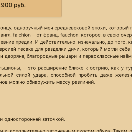
,900 руб.
онцу, одноручный меч средневековой эпохи, который п
нгл. falchion ‒ от франц. fauchon, которое, в свою очер
ревние предки. И действительно, изначально, до того, 
рсией тесака для разделки дичи, который могли себе 
ли дворяне, благородные рыцари и первоклассные наём
льшионы, ‒ это расширение ближе к острию, как у ту
ельной силой удара, способной пробить даже желе
нов можно обнаружить массу различий.
и односторонней заточкой.
ем и дополнительно заточенным скосом обуха. Таким 