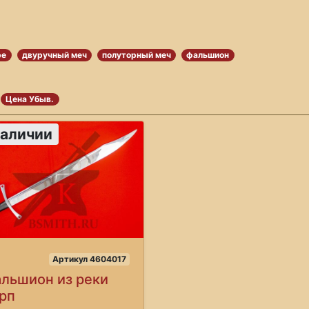
ре
двуручный меч
полуторный меч
фальшион
Цена Убыв.
наличии
Артикул 4604017
льшион из реки
рп