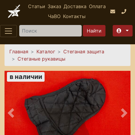
Перейти к основному содержанию
Статьи
Заказ
Доставка
Оплата
ЧаВО
Контакты
Найти
Вы здесь
Главная
Каталог
Стеганая защита
Стеганые рукавицы
в наличии
Предыдущее
Сле