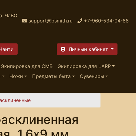
а
ЧаВО
support@bsmith.ru
+7-960-534-04-88
Личный кабинет
Экипировка для СМБ
Экипировка для LARP
и
Ножи
Предметы быта
Сувениры
асклиненные
расклиненная
я, 1.6х9 мм