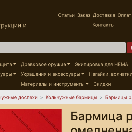
Статьи
Заказ
Доставка
Оплат
трукции и
Контакты
ащита
Древковое оружие
Экипировка для HEMA
суары
Украшения и аксессуары
Нагайки, волчатк
Материалы и инструменты
Скидки
чужные доспехи
Кольчужные бармицы
Бармицы р
Бармица 
омедненна