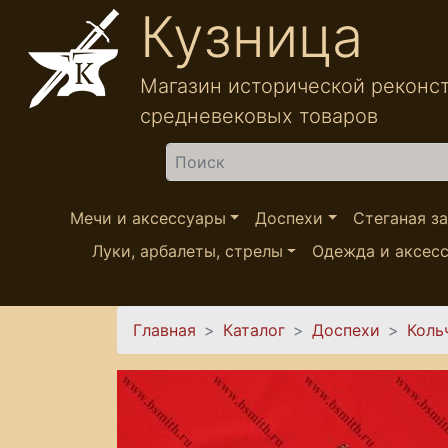
Перейти к основному содержанию
Кузница
Магазин исторической реконс
средневековых товаров
Найти
Мечи и аксессуары
Доспехи
Стеганая з
Луки, арбалеты, стрелы
Одежда и аксес
Вы здесь
Главная
Каталог
Доспехи
Коль