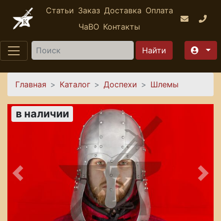
Перейти к основному содержанию
Статьи
Заказ
Доставка
Оплата
ЧаВО
Контакты
Найти
Вы здесь
Главная
Каталог
Доспехи
Шлемы
в наличии
Предыдущее
Сле