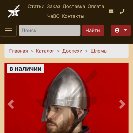
Перейти к основному содержанию
Статьи
Заказ
Доставка
Оплата
ЧаВО
Контакты
Найти
Вы здесь
Главная
Каталог
Доспехи
Шлемы
в наличии
Предыдущее
Сле