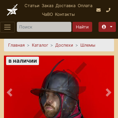
Перейти к основному содержанию
Статьи
Заказ
Доставка
Оплата
ЧаВО
Контакты
Найти
Вы здесь
Главная
Каталог
Доспехи
Шлемы
в наличии
Предыдущее
Сле