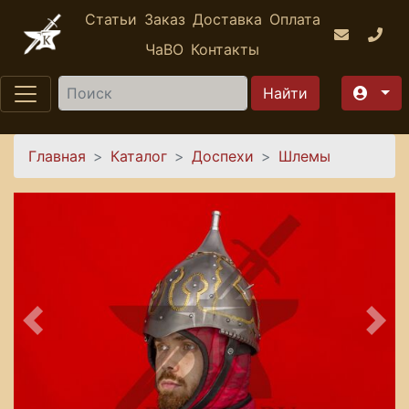
Перейти к основному содержанию
Статьи
Заказ
Доставка
Оплата
ЧаВО
Контакты
Найти
Вы здесь
Главная
Каталог
Доспехи
Шлемы
Предыдущее
Сле