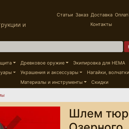
Статьи
Заказ
Доставка
Оплат
трукции и
Контакты
ащита
Древковое оружие
Экипировка для HEMA
суары
Украшения и аксессуары
Нагайки, волчатк
Материалы и инструменты
Скидки
мы
Шлем тюр
Озерного