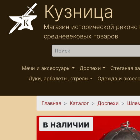
Перейти к основному содержанию
Кузница
Магазин исторической реконс
средневековых товаров
Найти
Мечи и аксессуары
Доспехи
Стеганая з
Луки, арбалеты, стрелы
Одежда и аксес
Вы здесь
Главная
Каталог
Доспехи
Шле
в наличии