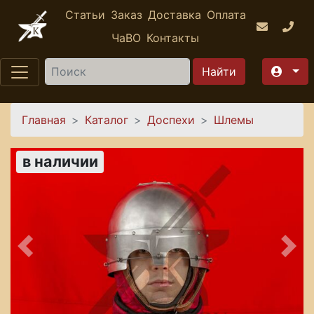
Перейти к основному содержанию
Статьи
Заказ
Доставка
Оплата
ЧаВО
Контакты
Найти
Вы здесь
Главная
Каталог
Доспехи
Шлемы
в наличии
Предыдущее
Сле