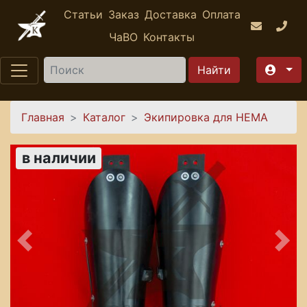
Перейти к основному содержанию
Статьи
Заказ
Доставка
Оплата
ЧаВО
Контакты
Найти
Вы здесь
Главная
Каталог
Экипировка для HEMA
в наличии
Предыдущее
Сле