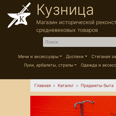
Перейти к основному содержанию
Кузница
Магазин исторической реконс
средневековых товаров
Найти
Мечи и аксессуары
Доспехи
Стеганая з
Луки, арбалеты, стрелы
Одежда и аксес
Вы здесь
Главная
Каталог
Предметы быта