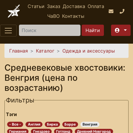
Перейти к основному содержанию
Статьи
Заказ
Доставка
Оплата
ЧаВО
Контакты
Найти
Вы здесь
Главная
Каталог
Одежда и аксессуары
Средневековые хвостовики:
Венгрия (цена по
возрастанию)
Фильтры
Тэги
- Все -
Англия
Бирка
Борре
Венгрия
Германия
Гнездово
Готланд
Древний Новгород