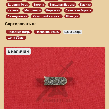
Древняя Русь
Европа
Западная Европа
Кавказ
Кельты
Меровинги
Норвегия
Северная Европа
Скандинавия
Хазарский каганат
Швеция
Сортировать по
Название Возр.
Название Убыв.
Цена Возр.
Цена Убыв.
в наличии