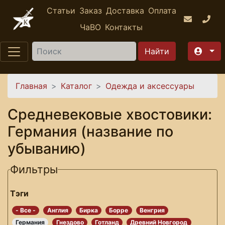
Перейти к основному содержанию
Статьи
Заказ
Доставка
Оплата
ЧаВО
Контакты
Найти
Вы здесь
Главная
Каталог
Одежда и аксессуары
Средневековые хвостовики:
Германия (название по
убыванию)
Фильтры
Тэги
- Все -
Англия
Бирка
Борре
Венгрия
Германия
Гнездово
Готланд
Древний Новгород