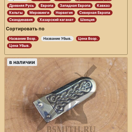
Древняя Русь
Европа
Западная Европа
Кавказ
Кельты
Меровинги
Норвегия
Северная Европа
Скандинавия
Хазарский каганат
Швеция
Сортировать по
Название Возр.
Название Убыв.
Цена Возр.
Цена Убыв.
в наличии