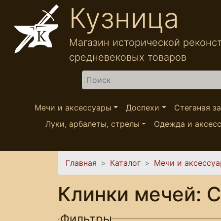
Перейти к основному содержанию
Кузница
Магазин исторической реконс
средневековых товаров
Найти
Мечи и аксессуары
Доспехи
Стеганая з
Луки, арбалеты, стрелы
Одежда и аксес
Вы здесь
Главная
Каталог
Мечи и аксессу
Клинки мечей: 
Фильтры