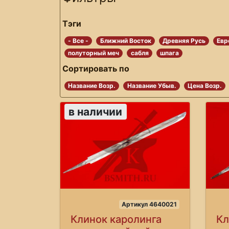
Тэги
- Все -
Ближний Восток
Древняя Русь
Евр
полуторный меч
сабля
шпага
Сортировать по
Название Возр.
Название Убыв.
Цена Возр.
в наличии
Артикул 4640021
Клинок каролинга
Кл