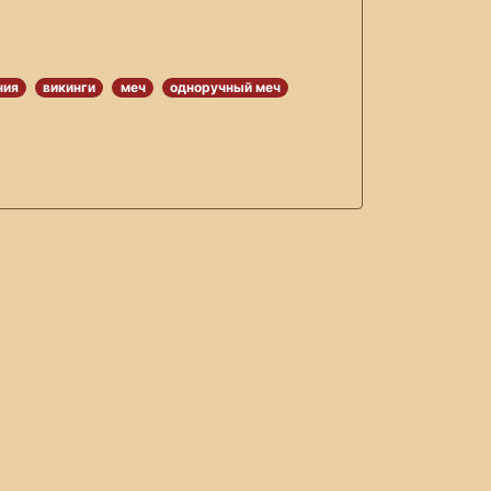
ния
викинги
меч
одноручный меч