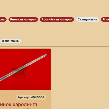
опа
Римская империя
Российская империя
Скандинавия
Япо
Цена Убыв.
Артикул 4640009
инок каролинга