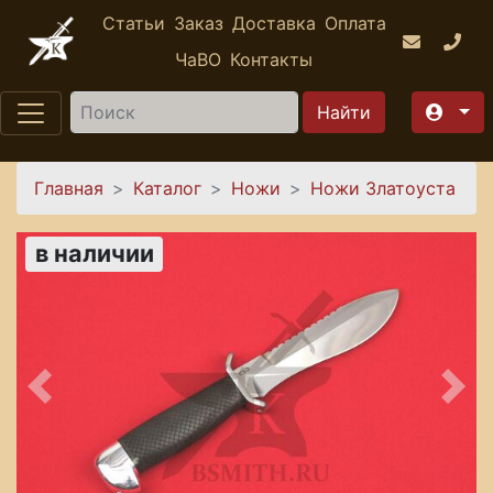
Перейти к основному содержанию
Статьи
Заказ
Доставка
Оплата
ЧаВО
Контакты
Найти
Вы здесь
Главная
Каталог
Ножи
Ножи Златоуста
в наличии
Предыдущее
Сле