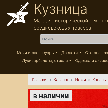
Перейти к основному содержанию
Кузница
Магазин исторической реконс
средневековых товаров
Найти
Мечи и аксессуары
Доспехи
Стеганая з
Луки, арбалеты, стрелы
Одежда и аксес
Вы здесь
Главная
Каталог
Ножи
Кованы
в наличии