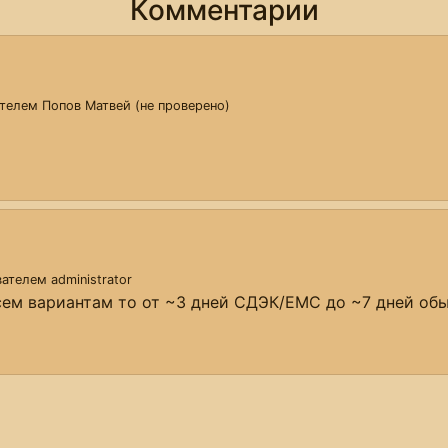
Комментарии
ателем
Попов Матвей (не проверено)
ователем
administrator
всем вариантам то от ~3 дней СДЭК/ЕМС до ~7 дней об