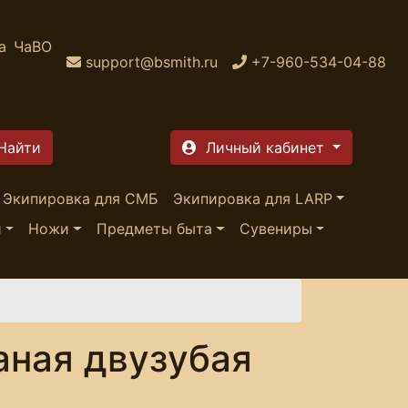
а
ЧаВО
support@bsmith.ru
+7-960-534-04-88
Личный кабинет
Экипировка для СМБ
Экипировка для LARP
и
Ножи
Предметы быта
Сувениры
аная двузубая