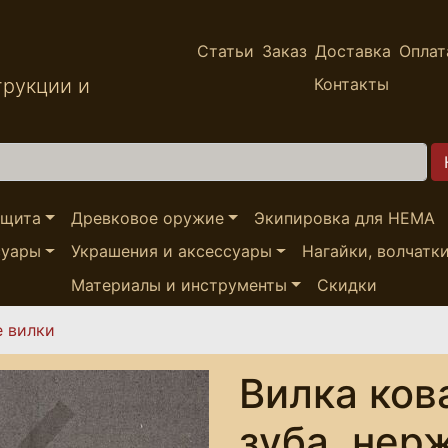
Статьи
Заказ
Доставка
Оплат
трукции и
Контакты
ащита
Древковое оружие
Экипировка для HEMA
суары
Украшения и аксессуары
Нагайки, волчатк
Материалы и инструменты
Скидки
е вилки
Вилка ков
зуба, нер