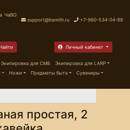
а
ЧаВО
support@bsmith.ru
+7-960-534-04-88
Личный кабинет
Экипировка для СМБ
Экипировка для LARP
и
Ножи
Предметы быта
Сувениры
аная простая, 2
жавейка