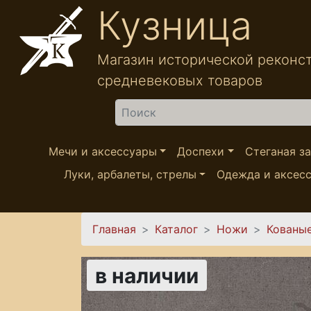
Перейти к основному содержанию
Кузница
Магазин исторической реконс
средневековых товаров
Найти
Мечи и аксессуары
Доспехи
Стеганая з
Луки, арбалеты, стрелы
Одежда и аксес
Вы здесь
Главная
Каталог
Ножи
Кованы
в наличии