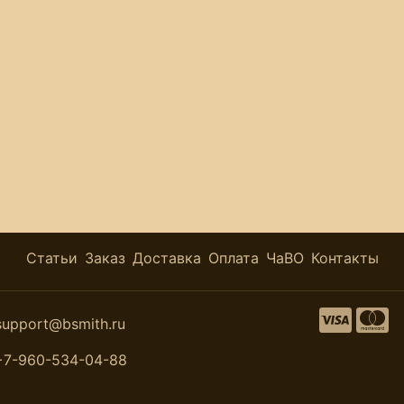
Статьи
Заказ
Доставка
Оплата
ЧаВО
Контакты
support@bsmith.ru
+7-960-534-04-88