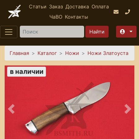
Перейти к основному содержанию
Статьи
Заказ
Доставка
Оплата
ЧаВО
Контакты
Найти
Вы здесь
Главная
Каталог
Ножи
Ножи Златоуста
в наличии
Предыдущее
Сле