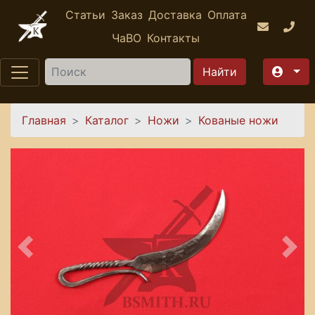
Перейти к основному содержанию
Статьи
Заказ
Доставка
Оплата
ЧаВО
Контакты
Найти
Вы здесь
Главная
Каталог
Ножи
Кованые ножи
Предыдущее
Сле