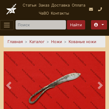
Перейти к основному содержанию
Статьи
Заказ
Доставка
Оплата
ЧаВО
Контакты
Найти
Вы здесь
Главная
Каталог
Ножи
Кованые ножи
Предыдущее
Сле