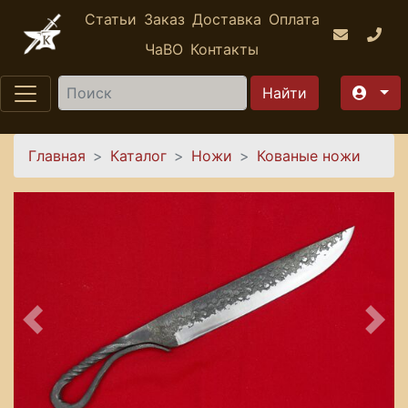
Перейти к основному содержанию
Статьи
Заказ
Доставка
Оплата
ЧаВО
Контакты
Найти
Вы здесь
Главная
Каталог
Ножи
Кованые ножи
Предыдущее
Сле