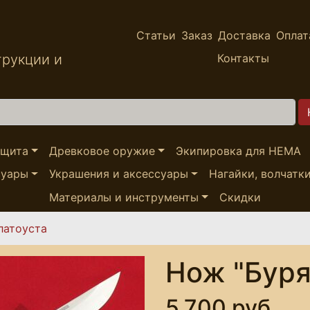
Статьи
Заказ
Доставка
Оплат
трукции и
Контакты
ащита
Древковое оружие
Экипировка для HEMA
суары
Украшения и аксессуары
Нагайки, волчатк
Материалы и инструменты
Скидки
латоуста
Нож "Буря
5,700 руб.