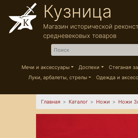
Перейти к основному содержанию
Кузница
Магазин исторической реконс
средневековых товаров
Найти
Мечи и аксессуары
Доспехи
Стеганая з
Луки, арбалеты, стрелы
Одежда и аксес
Вы здесь
Главная
Каталог
Ножи
Ножи З