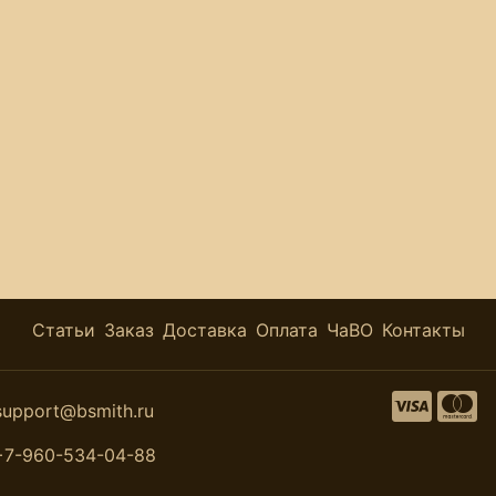
Статьи
Заказ
Доставка
Оплата
ЧаВО
Контакты
support@bsmith.ru
+7-960-534-04-88