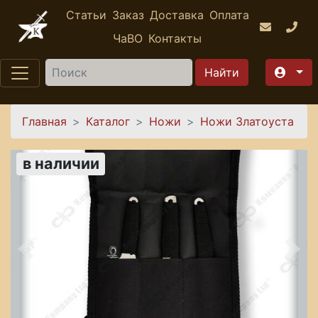
Перейти к основному содержанию
Статьи
Заказ
Доставка
Оплата
ЧаВО
Контакты
Найти
Вы здесь
Главная
Каталог
Ножи
Ножи Златоуста
в наличии
Предыдущее
Сле