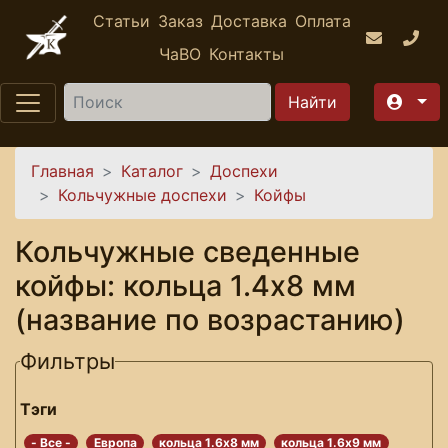
Перейти к основному содержанию
Статьи
Заказ
Доставка
Оплата
ЧаВО
Контакты
Найти
Вы здесь
Главная
Каталог
Доспехи
Кольчужные доспехи
Койфы
Кольчужные сведенные
койфы: кольца 1.4х8 мм
(название по возрастанию)
Фильтры
Тэги
- Все -
Европа
кольца 1.6х8 мм
кольца 1.6х9 мм