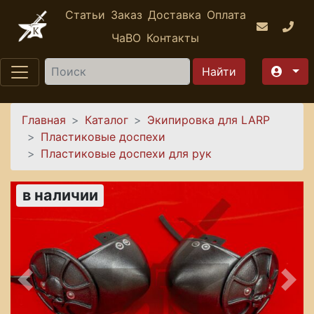
Перейти к основному содержанию
Статьи
Заказ
Доставка
Оплата
ЧаВО
Контакты
Найти
Вы здесь
Главная
Каталог
Экипировка для LARP
Пластиковые доспехи
Пластиковые доспехи для рук
в наличии
Предыдущее
Сле