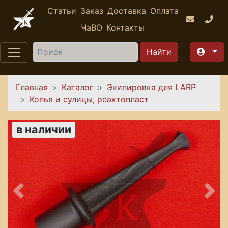
Перейти к основному содержанию
Статьи
Заказ
Доставка
Оплата
ЧаВО
Контакты
Найти
Вы здесь
Главная
Каталог
Экипировка для LARP
Копья и сулицы, реактопласт
в наличии
Предыдущее
Сле