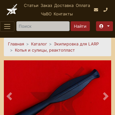
Перейти к основному содержанию
Статьи
Заказ
Доставка
Оплата
ЧаВО
Контакты
Найти
Вы здесь
Главная
Каталог
Экипировка для LARP
Копья и сулицы, реактопласт
Предыдущее
Сле