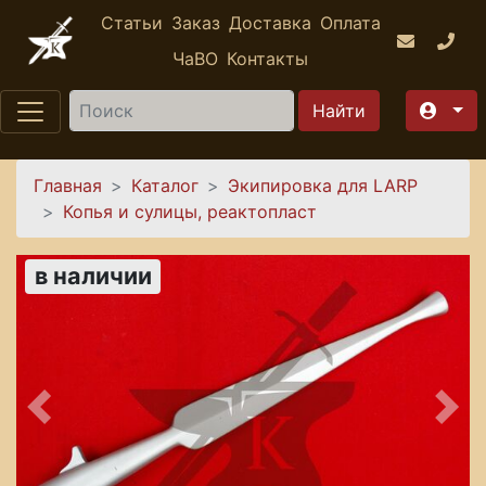
Перейти к основному содержанию
Статьи
Заказ
Доставка
Оплата
ЧаВО
Контакты
Найти
Вы здесь
Главная
Каталог
Экипировка для LARP
Копья и сулицы, реактопласт
в наличии
Предыдущее
Сле