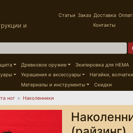
Статьи
Заказ
Доставка
Оплат
трукции и
Контакты
ащита
Древковое оружие
Экипировка для HEMA
суары
Украшения и аксессуары
Нагайки, волчатк
Материалы и инструменты
Скидки
та ног
Наколенники
Наколенн
(райзинг),