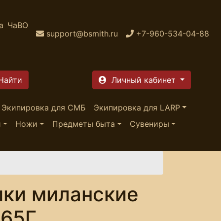
а
ЧаВО
support@bsmith.ru
+7-960-534-04-88
Личный кабинет
Экипировка для СМБ
Экипировка для LARP
и
Ножи
Предметы быта
Сувениры
ики миланские
 65Г