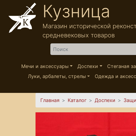
Перейти к основному содержанию
Кузница
Магазин исторической реконс
средневековых товаров
Найти
Мечи и аксессуары
Доспехи
Стеганая з
Луки, арбалеты, стрелы
Одежда и аксес
Вы здесь
Главная
Каталог
Доспехи
Защи