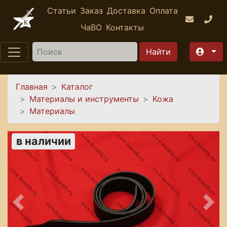
Перейти к основному содержанию
Статьи
Заказ
Доставка
Оплата
ЧаВО
Контакты
Найти
Вы здесь
Главная
Каталог
Материалы и инструменты
Кожа
Материалы
в наличии
Предыдущее
Сле