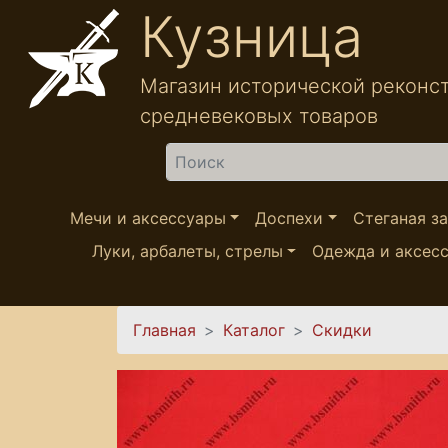
Перейти к основному содержанию
Кузница
Магазин исторической реконс
средневековых товаров
Найти
Мечи и аксессуары
Доспехи
Стеганая з
Луки, арбалеты, стрелы
Одежда и аксес
Вы здесь
Главная
Каталог
Скидки