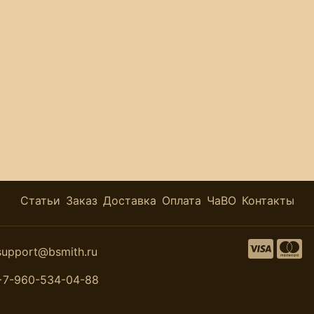
Статьи
Заказ
Доставка
Оплата
ЧаВО
Контакты
support@bsmith.ru
+7-960-534-04-88