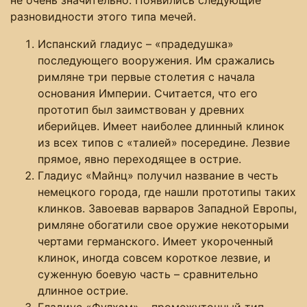
разновидности этого типа мечей.
Испанский гладиус – «прадедушка»
последующего вооружения. Им сражались
римляне три первые столетия с начала
основания Империи. Считается, что его
прототип был заимствован у древних
иберийцев. Имеет наиболее длинный клинок
из всех типов с «талией» посередине. Лезвие
прямое, явно переходящее в острие.
Гладиус «Майнц» получил название в честь
немецкого города, где нашли прототипы таких
клинков. Завоевав варваров Западной Европы,
римляне обогатили свое оружие некоторыми
чертами германского. Имеет укороченный
клинок, иногда совсем короткое лезвие, и
суженную боевую часть – сравнительно
длинное острие.
Гладиус «Фулхэм» – промежуточный тип,