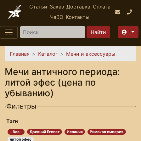
Перейти к основному содержанию
Статьи
Заказ
Доставка
Оплата
ЧаВО
Контакты
Найти
Вы здесь
Главная
Каталог
Мечи и аксессуары
Мечи античного периода:
литой эфес (цена по
убыванию)
Фильтры
Тэги
- Все -
Древний Египет
Испания
Римская империя
литой эфес