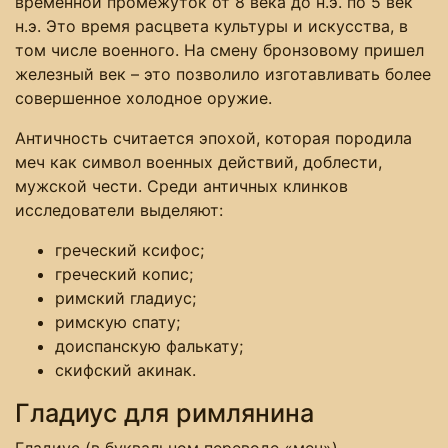
временной промежуток от 8 века до н.э. по 5 век
н.э. Это время расцвета культуры и искусства, в
том числе военного. На смену бронзовому пришел
железный век – это позволило изготавливать более
совершенное холодное оружие.
Античность считается эпохой, которая породила
меч как символ военных действий, доблести,
мужской чести. Среди античных клинков
исследователи выделяют:
греческий ксифос;
греческий копис;
римский гладиус;
римскую спату;
доиспанскую фалькату;
скифский акинак.
Гладиус для римлянина
Гладиус (в буквальном переводе «меч») –