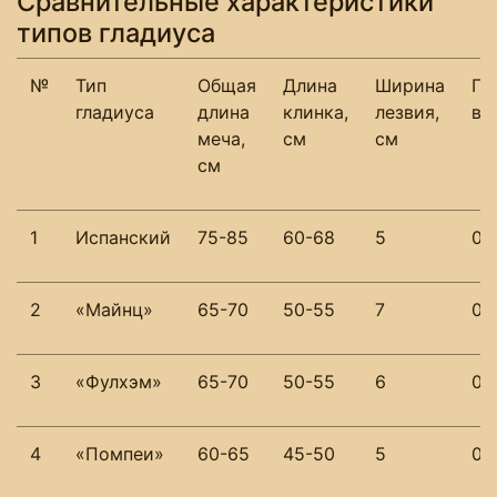
Сравнительные характеристики
типов гладиуса
№
Тип
Общая
Длина
Ширина
Пр
гладиуса
длина
клинка,
лезвия,
вес
меча,
см
см
см
1
Испанский
75-85
60-68
5
0,9
2
«Майнц»
65-70
50-55
7
0,
3
«Фулхэм»
65-70
50-55
6
0,7
4
«Помпеи»
60-65
45-50
5
0,