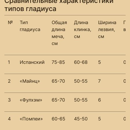
Сравнительные характеристики
типов гладиуса
№
Тип
Общая
Длина
Ширина
Пр
гладиуса
длина
клинка,
лезвия,
вес
меча,
см
см
см
1
Испанский
75-85
60-68
5
0,9
2
«Майнц»
65-70
50-55
7
0,
3
«Фулхэм»
65-70
50-55
6
0,7
4
«Помпеи»
60-65
45-50
5
0,