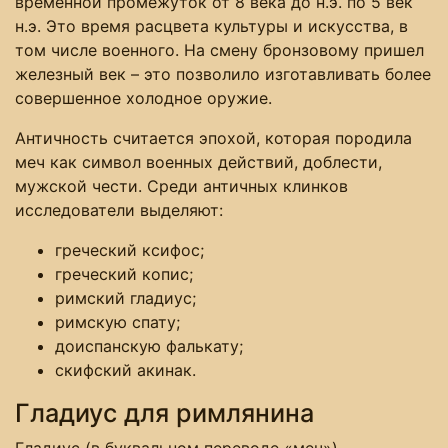
временной промежуток от 8 века до н.э. по 5 век
н.э. Это время расцвета культуры и искусства, в
том числе военного. На смену бронзовому пришел
железный век – это позволило изготавливать более
совершенное холодное оружие.
Античность считается эпохой, которая породила
меч как символ военных действий, доблести,
мужской чести. Среди античных клинков
исследователи выделяют:
греческий ксифос;
греческий копис;
римский гладиус;
римскую спату;
доиспанскую фалькату;
скифский акинак.
Гладиус для римлянина
Гладиус (в буквальном переводе «меч») –