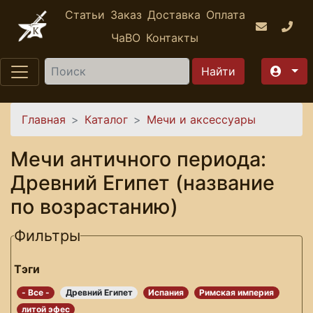
Перейти к основному содержанию
Статьи
Заказ
Доставка
Оплата
ЧаВО
Контакты
Найти
Вы здесь
Главная
Каталог
Мечи и аксессуары
Мечи античного периода:
Древний Египет (название
по возрастанию)
Фильтры
Тэги
- Все -
Древний Египет
Испания
Римская империя
литой эфес