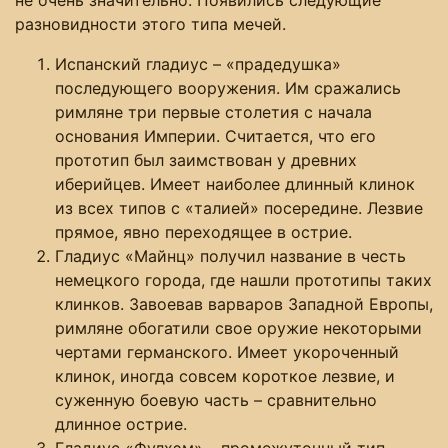
разновидности этого типа мечей.
Испанский гладиус – «прадедушка»
последующего вооружения. Им сражались
римляне три первые столетия с начала
основания Империи. Считается, что его
прототип был заимствован у древних
иберийцев. Имеет наиболее длинный клинок
из всех типов с «талией» посередине. Лезвие
прямое, явно переходящее в острие.
Гладиус «Майнц» получил название в честь
немецкого города, где нашли прототипы таких
клинков. Завоевав варваров Западной Европы,
римляне обогатили свое оружие некоторыми
чертами германского. Имеет укороченный
клинок, иногда совсем короткое лезвие, и
суженную боевую часть – сравнительно
длинное острие.
Гладиус «Фулхэм» – промежуточный тип,