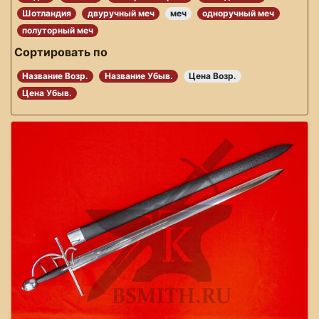
Шотландия
двуручный меч
меч
одноручный меч
полуторный меч
Сортировать по
Название Возр.
Название Убыв.
Цена Возр.
Цена Убыв.