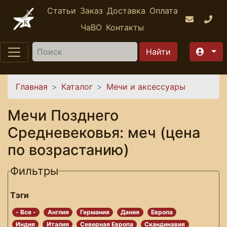
Перейти к основному содержанию
Статьи
Заказ
Доставка
Оплата
ЧаВО
Контакты
Найти
Вы здесь
Главная
Каталог
Мечи и аксессуары
Мечи Позднего
Средневековья: меч (цена
по возрастанию)
Фильтры
Тэги
- Все -
Англия
Германия
Дания
Европа
Индия
Италия
Северная Европа
Скандинавия