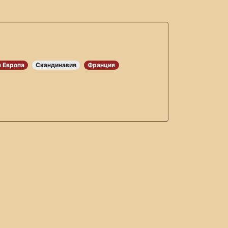
 Европа
Скандинавия
Франция