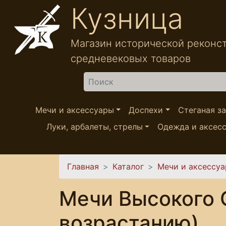
Перейти к основному содержанию
Кузница
Магазин исторической реконс
средневековых товаров
Найти
Мечи и аксессуары
Доспехи
Стеганая з
Луки, арбалеты, стрелы
Одежда и аксес
Вы здесь
Главная
Каталог
Мечи и аксессу
Мечи Высокого 
возрастанию)