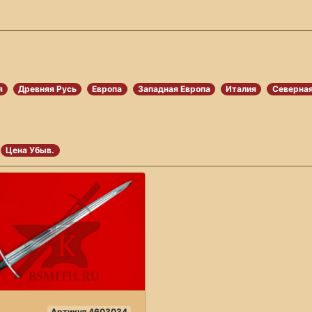
я
Древняя Русь
Европа
Западная Европа
Италия
Северная
Цена Убыв.
Артикул 4603034