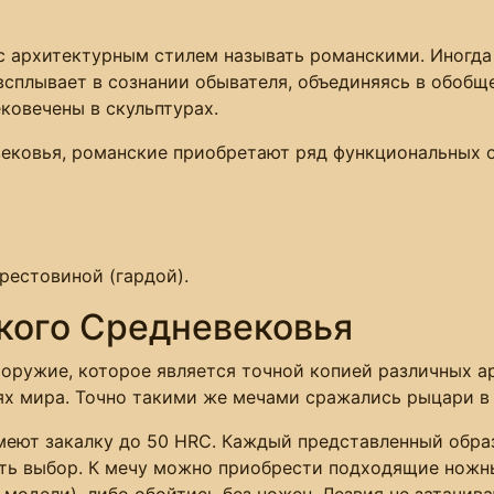
 с архитектурным стилем называть романскими. Иногд
всплывает в сознании обывателя, объединяясь в обобщ
ковечены в скульптурах.
вековья, романские приобретают ряд функциональных о
рестовиной (гардой).
кого Средневековья
оружие, которое является точной копией различных а
ях мира. Точно такими же мечами сражались рыцари в
имеют закалку до 50 HRC. Каждый представленный обр
ть выбор. К мечу можно приобрести подходящие ножны
 модели), либо обойтись без ножен. Лезвия не затачива