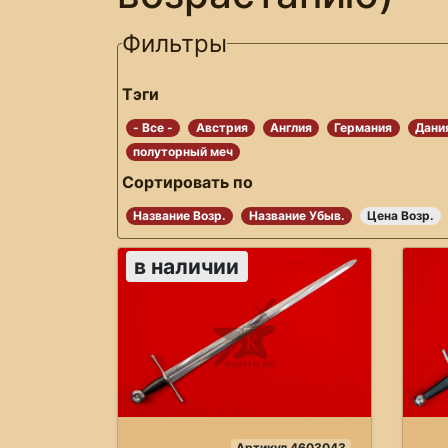
Фильтры
Тэги
- Все -
Австрия
Англия
Германия
Дани
полуторный меч
Сортировать по
Название Возр.
Название Убыв.
Цена Возр.
в наличии
Артикул 4603043