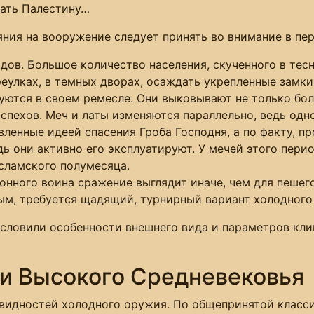
ать Палестину…
ния на вооружение следует принять во внимание в пе
дов. Большое количество населения, скученного в тес
еулках, в темных дворах, осаждать укрепленные замки 
уются в своем ремесле. Они выковывают не только бо
спехов. Меч и латы изменяются параллельно, ведь одно
ленные идеей спасения Гроба Господня, а по факту, пр
ь они активно его эксплуатируют. У мечей этого пери
исламского полумесяца.
онного воина сражение выглядит иначе, чем для пешего
ым, требуется щадящий, турнирный вариант холодного
словили особенности внешнего вида и параметров кли
и Высокого Средневековья
овидностей холодного оружия. По общепринятой классиф