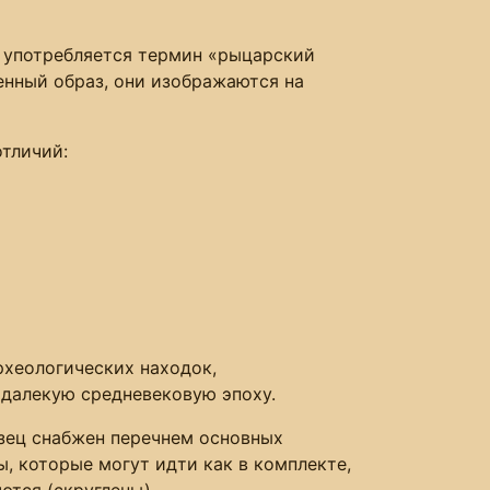
а употребляется термин «рыцарский
енный образ, они изображаются на
тличий:
рхеологических находок,
 далекую средневековую эпоху.
азец снабжен перечнем основных
, которые могут идти как в комплекте,
ются (скруглены).