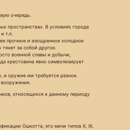
рвую очередь.
ных пространствах. В условиях города
и т.п.
лее прочное и изощренное холодное
 тянет за собой другое.
осто военной славы и добычи,
ода крестовина явно символизирует
, и оружие им требуется разное.
 вооружения.
нков, относящихся к данному периоду
икации Ошкотта, это мечи типов X, XI,