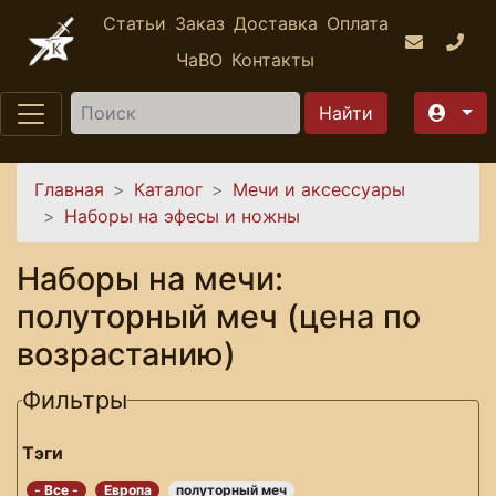
Перейти к основному содержанию
Статьи
Заказ
Доставка
Оплата
ЧаВО
Контакты
Найти
Вы здесь
Главная
Каталог
Мечи и аксессуары
Наборы на эфесы и ножны
Наборы на мечи:
полуторный меч (цена по
возрастанию)
Фильтры
Тэги
- Все -
Европа
полуторный меч