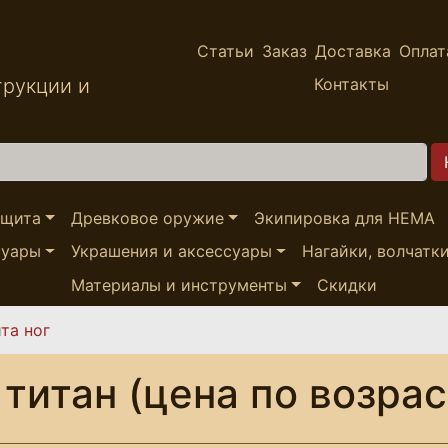
Статьи
Заказ
Доставка
Оплат
трукции и
Контакты
ащита
Древковое оружие
Экипировка для HEMA
суары
Украшения и аксессуары
Нагайки, волчатк
Материалы и инструменты
Скидки
та ног
титан (цена по возра