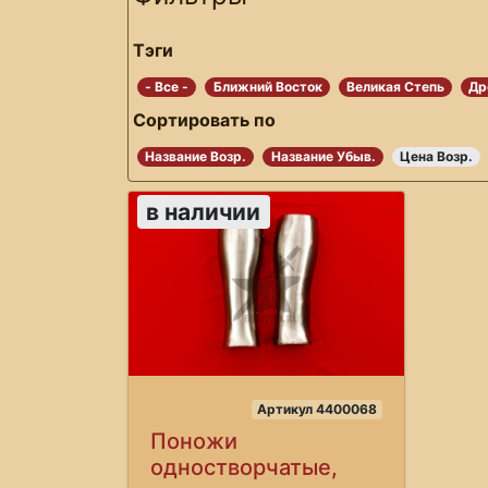
Тэги
- Все -
Ближний Восток
Великая Степь
Др
Сортировать по
Название Возр.
Название Убыв.
Цена Возр.
в наличии
Артикул 4400068
Поножи
одностворчатые,