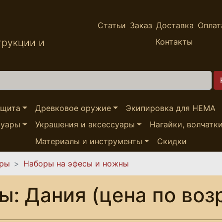
Статьи
Заказ
Доставка
Оплат
трукции и
Контакты
ащита
Древковое оружие
Экипировка для HEMA
суары
Украшения и аксессуары
Нагайки, волчатк
Материалы и инструменты
Скидки
ары
Наборы на эфесы и ножны
ы: Дания (цена по воз