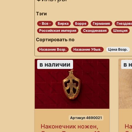
Тэги
- Все -
Бирка
Борре
Германия
Гнездов
Российская империя
Скандинавия
Швеция
Сортировать по
Название Возр.
Название Убыв.
Цена Возр.
в наличии
в 
Артикул 4690021
Наконечник ножен,
На