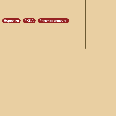
Норвегия
РККА
Римская империя