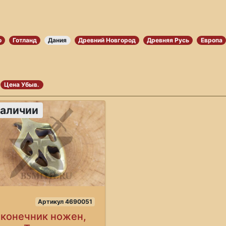
о
Готланд
Дания
Древний Новгород
Древняя Русь
Европа
Цена Убыв.
наличии
Артикул 4690051
конечник ножен,