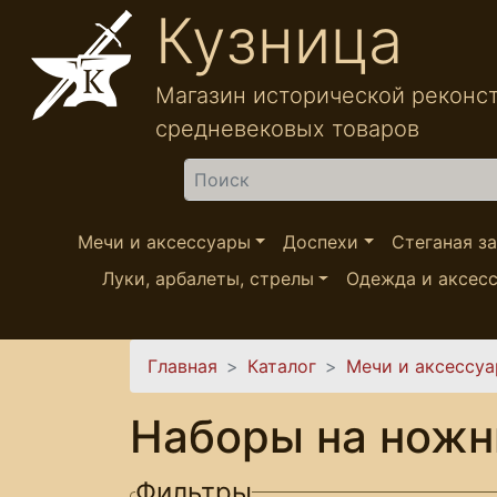
Перейти к основному содержанию
Кузница
Магазин исторической реконс
средневековых товаров
Найти
Мечи и аксессуары
Доспехи
Стеганая з
Луки, арбалеты, стрелы
Одежда и аксес
Вы здесь
Главная
Каталог
Мечи и аксессу
Наборы на ножн
Фильтры