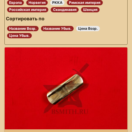
Европа
Норвегия
РККА
Римская империя
Российская империя
Скандинавия
Швеция
Сортировать по
Название Возр.
Название Убыв.
Цена Возр.
Цена Убыв.