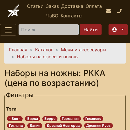
Перейти к основному содержанию
Статьи
Заказ
Доставка
Оплата
ЧаВО
Контакты
Найти
Вы здесь
Главная
Каталог
Мечи и аксессуары
Наборы на эфесы и ножны
Наборы на ножны: РККА
(цена по возрастанию)
Фильтры
Тэги
- Все -
Бирка
Борре
Германия
Гнездово
Готланд
Дания
Древний Новгород
Древняя Русь