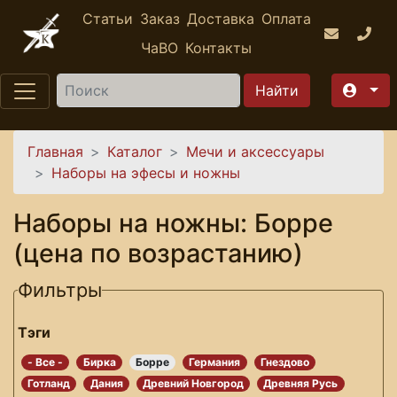
Перейти к основному содержанию
Статьи
Заказ
Доставка
Оплата
ЧаВО
Контакты
Найти
Вы здесь
Главная
Каталог
Мечи и аксессуары
Наборы на эфесы и ножны
Наборы на ножны: Борре
(цена по возрастанию)
Фильтры
Тэги
- Все -
Бирка
Борре
Германия
Гнездово
Готланд
Дания
Древний Новгород
Древняя Русь