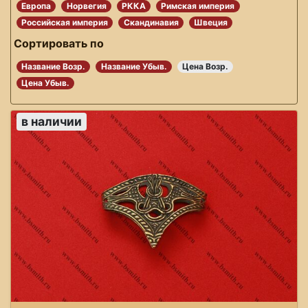
Европа
Норвегия
РККА
Римская империя
Российская империя
Скандинавия
Швеция
Сортировать по
Название Возр.
Название Убыв.
Цена Возр.
Цена Убыв.
в наличии