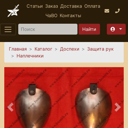
Перейти к основному содержанию
Статьи
Заказ
Доставка
Оплата
ЧаВО
Контакты
Найти
Вы здесь
Главная
Каталог
Доспехи
Защита рук
Наплечники
Предыдущее
Сле