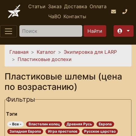
Перейти к основному содержанию
Статьи
Заказ
Доставка
Оплата
ЧаВО
Контакты
Найти
Вы здесь
Главная
Каталог
Экипировка для LARP
Пластиковые доспехи
Пластиковые шлемы (цена
по возрастанию)
Фильтры
Тэги
- Все -
Властелин колец
Древняя Русь
Европа
Западная Европа
Игра престолов
Русское царство