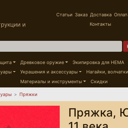
Статьи
Заказ
Доставка
Оплат
трукции и
Контакты
ащита
Древковое оружие
Экипировка для HEMA
суары
Украшения и аксессуары
Нагайки, волчатк
Материалы и инструменты
Скидки
суары
Пряжки
Пряжка, Ю
11 века