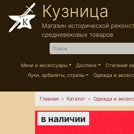
Перейти к основному содержанию
Кузница
Магазин исторической реконс
средневековых товаров
Найти
Мечи и аксессуары
Доспехи
Стеганая з
Луки, арбалеты, стрелы
Одежда и аксес
Вы здесь
Главная
Каталог
Одежда и аксес
в наличии